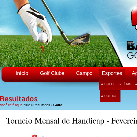
Início
Golf Clube
Campo
Esportes
A
GOLFE
TÊNIS
OUTROS
Você está aqui:
Ínicio
»
Resultados
»
Golfe
Torneio Mensal de Handicap - Feverei