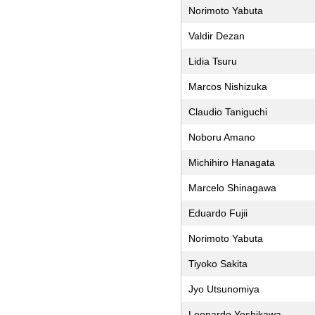
Norimoto Yabuta
Valdir Dezan
Lidia Tsuru
Marcos Nishizuka
Claudio Taniguchi
Noboru Amano
Michihiro Hanagata
Marcelo Shinagawa
Eduardo Fujii
Norimoto Yabuta
Tiyoko Sakita
Jyo Utsunomiya
Leonardo Yoshikawa