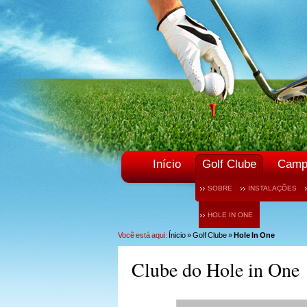
Início
Golf Clube
Camp
SOBRE
INSTALAÇÕES
HOLE IN ONE
Você está aqui:
Ínicio
»
Golf Clube
»
Hole In One
Clube do Hole in One