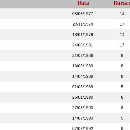
Data
Burac
05/06/1977
14
23/11/1978
17
18/01/1979
14
24/06/1981
17
31/07/1986
8
18/03/1989
8
14/04/1989
8
01/06/1989
5
26/01/1990
8
27/03/1990
8
14/07/1990
5
07/08/1992
8