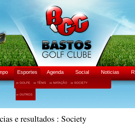
mpo
Esportes
Agenda
Social
Noticias
R
GOLFE
TÊNIS
NATAÇÃO
SOCIETY
OUTROS
cias e resultados : Society