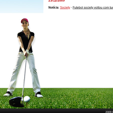
25/12/2009
Notícia
:
Society
-
Futebol society voltou com tu
2009 