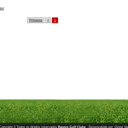
do!
Primeira
<
1
Copyright © Todos os direitos reservados
Bastos Golf Clube
- Desenvolvido por:
Oeste Si