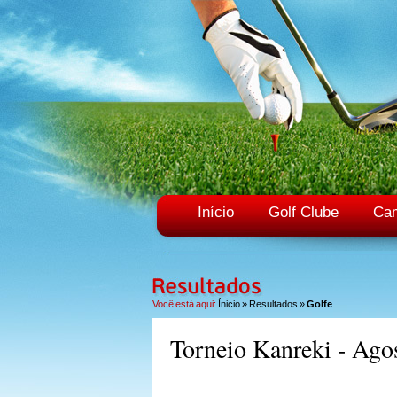
Início
Golf Clube
Ca
Você está aqui:
Ínicio
»
Resultados
»
Golfe
Torneio Kanreki - Ago