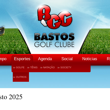
mpo
Esportes
Agenda
Social
Noticias
R
GOLFE
TÊNIS
NATAÇÃO
SOCIETY
OUTROS
sto 2025