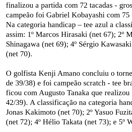
finalizou a partida com 72 tacadas - gros
campeão foi Gabriel Kobayashi com 75 ta
Na categoria handicap – tee azul a class
assim: 1º Marcos Hirasaki (net 67); 2º 
Shinagawa (net 69); 4º Sérgio Kawasaki 
(net 70).
O golfista Kenji Amano concluiu o torne
de 39/38) e foi campeão scratch - tee b
ficou com Augusto Tanaka que realizou 8
42/39). A classificação na categoria hand
Jonas Kakimoto (net 70); 2º Yasuo Fuzit
(net 72); 4º Hélio Takata (net 73); e 5º